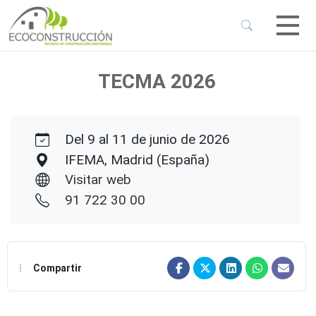
 Sub-Menu
 Sub-Menu
TECMA 2026
 Sub-Menu
Del 9 al 11 de junio de 2026
 Sub-Menu
IFEMA, Madrid (España)
Visitar web
91 722 30 00
Compartir