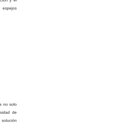
ción y el
 espejos
a no solo
esidad de
 solución