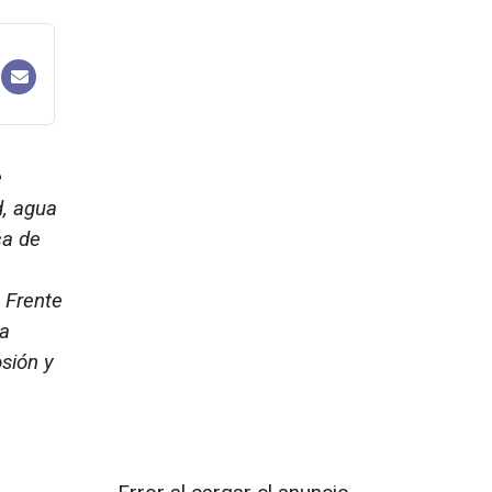
e
d, agua
ca de
 Frente
na
osión y