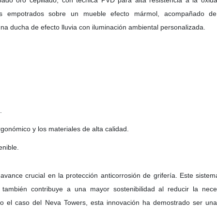
bado oro cepillado, con técnica PVD para alta resistencia a la oxida
os empotrados sobre un mueble efecto mármol, acompañado de
una ducha de efecto lluvia con iluminación ambiental personalizada.
.
gonómico y los materiales de alta calidad.
nible.
vance crucial en la protección anticorrosión de grifería. Este sistem
 también contribuye a una mayor sostenibilidad al reducir la nec
mo el caso del Neva Towers, esta innovación ha demostrado ser una