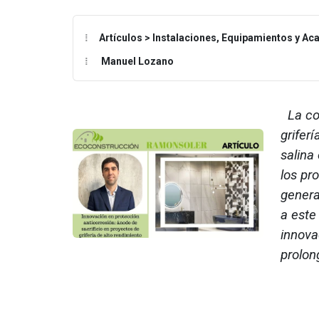
Artículos > Instalaciones, Equipamientos y A
Manuel Lozano
La cor
grifer
salina
los pr
genera
a este
innova
prolong