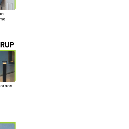
un
ome
tornos