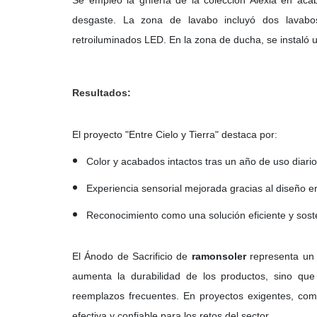
Se empleó la grifería de la colección Alexia en aca
desgaste. La zona de lavabo incluyó dos lavab
retroiluminados LED. En la zona de ducha, se instaló 
Resultados:
El proyecto "Entre Cielo y Tierra" destaca por:
Color y acabados intactos tras un año de uso diario
Experiencia sensorial mejorada gracias al diseño er
Reconocimiento como una solución eficiente y soste
El Ánodo de Sacrificio de
ramonsoler
representa un a
aumenta la durabilidad de los productos, sino que
reemplazos frecuentes. En proyectos exigentes, co
efectiva y confiable para los retos del sector.