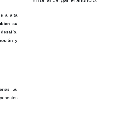
Error al cargar el anuncio.
s a alta
mbién su
desafío,
rrosión y
erías. Su
mponentes