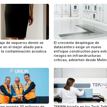
laje de vaqueros denim se
El creciente despliegue de
e en el mejor aliado para
datacenters exige un nuevo
r la contaminación acústica
enfoque constructivo para evit
riesgos en infraestructuras
críticas, advierten desde Molin
ep invierte 30 millones de
TEKINN triunfa en los Tech Tal