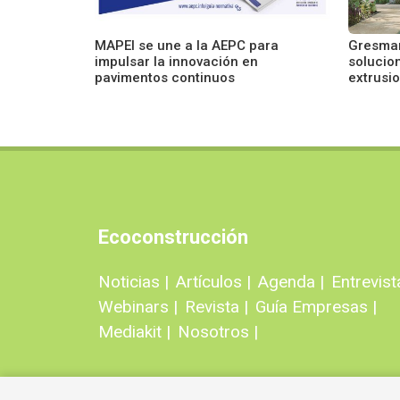
MAPEI se une a la AEPC para
Gresman
impulsar la innovación en
solucio
pavimentos continuos
extrusi
Ecoconstrucción
Noticias |
Artículos |
Agenda |
Entrevist
Webinars |
Revista |
Guía Empresas |
Mediakit |
Nosotros |