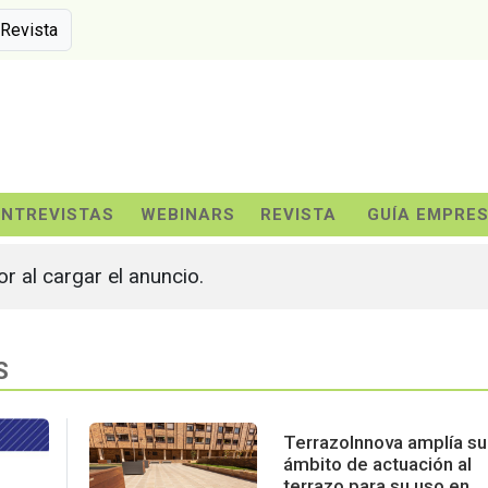
 Revista
ENTREVISTAS
WEBINARS
REVISTA
GUÍA EMPRE
or al cargar el anuncio.
S
TerrazoInnova amplía su
ámbito de actuación al
terrazo para su uso en