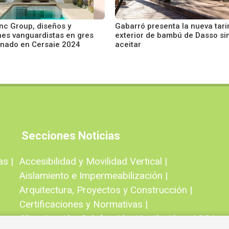
c Group, diseños y
Gabarró presenta la nueva tar
nes vanguardistas en gres
exterior de bambú de Dasso si
onado en Cersaie 2024
aceitar
Secciones Noticias
as |
Accesibilidad y Movilidad Vertical |
Aislamiento e Impermeabilización |
Arquitectura, Proyectos y Construcción |
Certificaciones y Normativas |
Climatización, Calefacción, Ventilación y ACS |