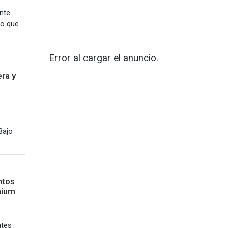
nte
ro que
Error al cargar el anuncio.
ra y
Bajo
ntos
thium
ates