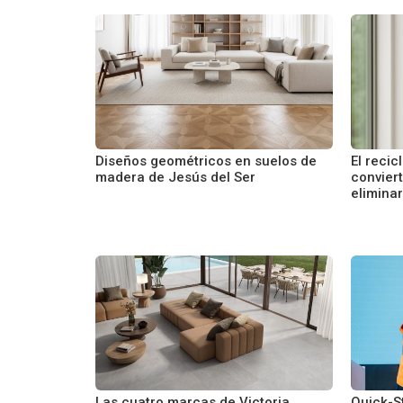
Diseños geométricos en suelos de
El recic
madera de Jesús del Ser
conviert
elimina
Las cuatro marcas de Victoria
Quick-St