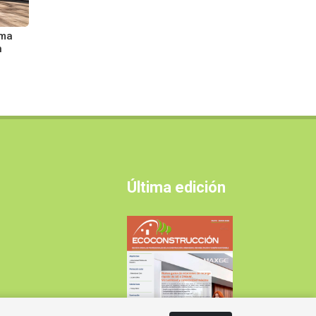
ima
n
Última edición