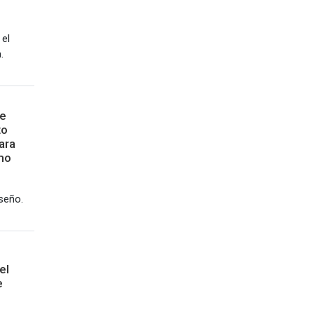
 el
.
de
to
ara
smo
iseño.
el
e