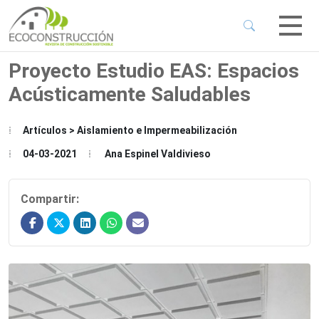
 Sub-Menu
 Sub-Menu
Proyecto Estudio EAS: Espacios
Acústicamente Saludables
 Sub-Menu
Artículos > Aislamiento e Impermeabilización
 Sub-Menu
04-03-2021
Ana Espinel Valdivieso
Compartir: