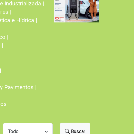
 Industrializada |
res |
tica e Hídrica |
co |
 |
|
y Pavimentos |
os |
Buscar