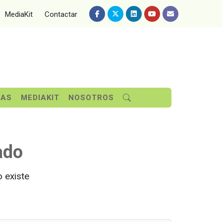
MediaKit
Contactar
SAS
MEDIAKIT
NOSOTROS
ado
 existe