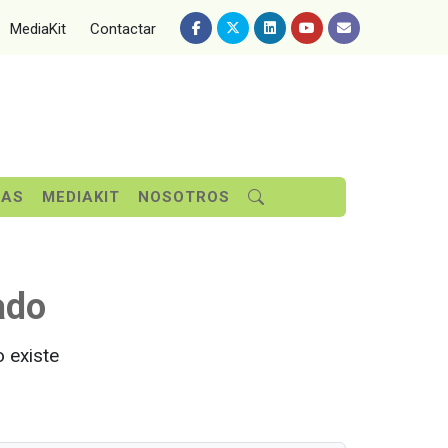
MediaKit
Contactar
SAS
MEDIAKIT
NOSOTROS
ado
 existe