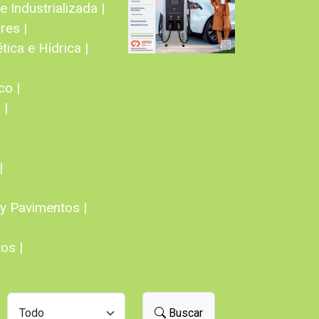
 Industrializada |
res |
tica e Hídrica |
co |
 |
|
y Pavimentos |
os |
Buscar