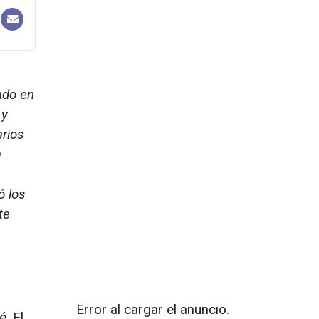
dado en
 y
rios
a
ó los
te
Error al cargar el anuncio.
é. El