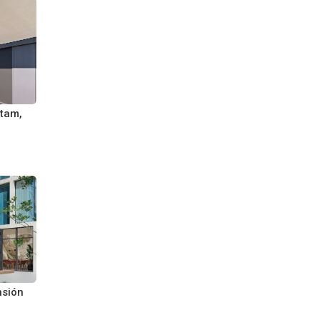
ntam,
nsión