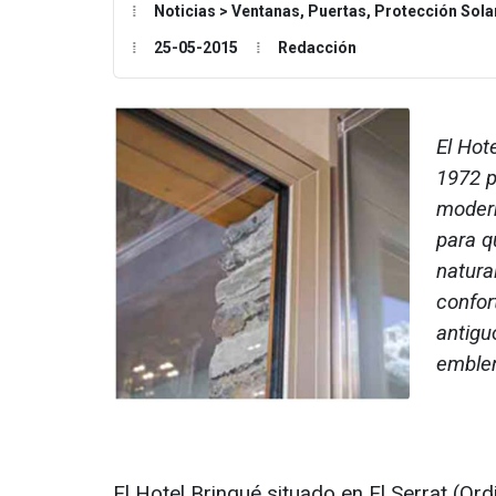
Noticias > Ventanas, Puertas, Protección Sol
25-05-2015
Redacción
El Hot
1972 p
modern
para q
natura
confor
antigu
emblem
El Hotel Bringué situado en El Serrat (Ord