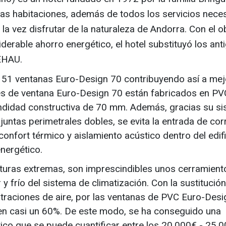
as habitaciones, además de todos los servicios nece
la vez disfrutar de la naturaleza de Andorra. Con el o
erable ahorro energético, el hotel substituyó los ant
EHAU.
151 ventanas Euro-Design 70 contribuyendo así a mej
iles de ventana Euro-Design 70 están fabricados en PV
undidad constructiva de 70 mm. Además, gracias su s
untas perimetrales dobles, se evita la entrada de cor
 confort térmico y aislamiento acústico dentro del edifi
nergético.
turas extremas, son imprescindibles unos cerramient
 y frío del sistema de climatización. Con la sustitución
ltraciones de aire, por las ventanas de PVC Euro-Desi
 en casi un 60%. De este modo, se ha conseguido una
ico que se puede cuantificar entre los 20.000€ - 25.