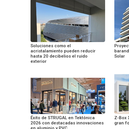
Soluciones como el
Proyec
acristalamiento pueden reducir
barand
hasta 20 decibelios el ruido
Solar
exterior
Éxito de STRUGAL en Tektónica
Z-Box X
2026 con destacadas innovaciones
gran f
en aluminio y PVC