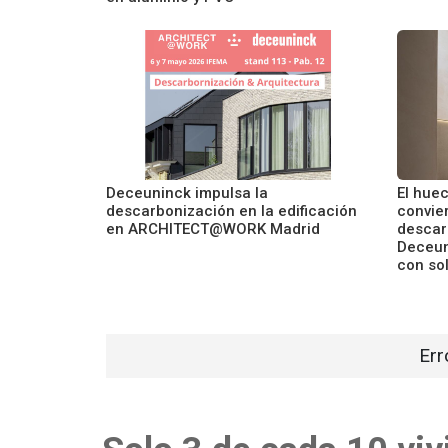
Deceuninck impulsa la
El hue
descarbonización en la edificación
convier
en ARCHITECT@WORK Madrid
descarb
Deceun
con so
Err