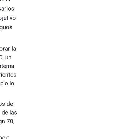
sarios
bjetivo
iguos
orar la
C, un
istema
rientes
cio lo
os de
 de las
gn 70,
000€