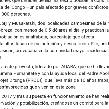
iones que carecen de ella, ha hecho posible la constr
a del Congo —un país afectado por graves conflictos
5.000 personas.
iji y Musakatshi, dos localidades campesinas de la 
breza, con menos de 0,5 dólares al día, y practican la
 población es analfabeta, porcentaje que afecta
 altas tasas de malnutrición y desnutrición. Ello, unid
 básicas, provocaba en la comunidad mayor incidencia 
s.
a este proyecto, liderado por AUARA, que se ha lleva
umma Humanitate y con la ayuda local del Padre Apoll
ojet Ditunga (PRODI), que lleva más de 10 años trab
esfavorecidas que viven en esta zona.
n 2017 y tras su puesta en funcionamiento se han real
vación y potabilización, creándose un comité para la