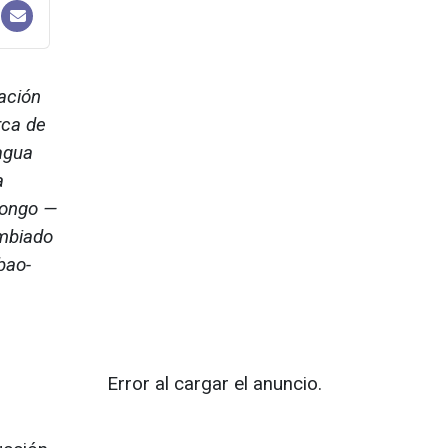
ación
rca de
 agua
a
Congo —
ambiado
bao-
Error al cargar el anuncio.