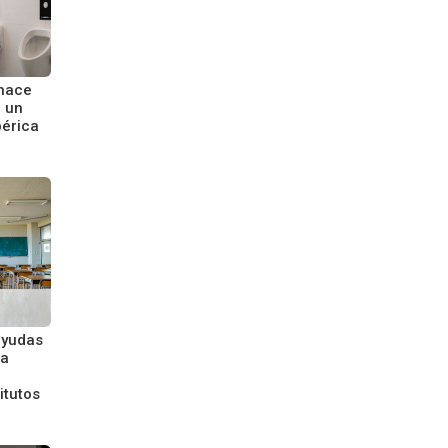
 hace
e un
bérica
ayudas
ra
itutos