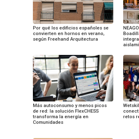
Por qué los edificios españoles se
NEAGOE
convierten en hornos en verano,
Boadil
según Freehand Arquitectura
integra
aislam
Más autoconsumo y menos picos
Wetskil
de red: la solución FlexCHESS
conecta
transforma la energía en
retos r
Comunidades