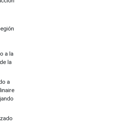
ucción
región
o a la
de la
do a
inaire
ajando
izado