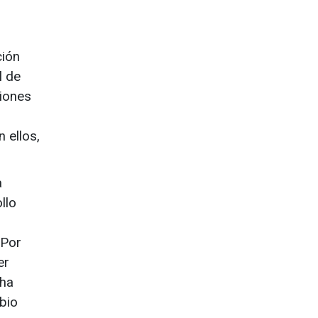
ción
l de
ciones
 ellos,
a
llo
 Por
er
cha
bio