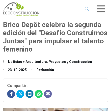
 Sub-Menu
 Sub-Menu
Brico Depôt celebra la segunda
edición del "Desafío Construimos
 Sub-Menu
Juntas" para impulsar el talento
femenino
 Sub-Menu
Noticias > Arquitectura, Proyectos y Construcción
23-10-2025
Redacción
Compartir: