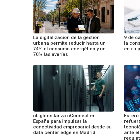
La digitalización de la gestión
9 de c
urbana permite reducir hasta un
la con
74% el consumo energético y un
en su p
70% las averías
nLighten lanza nConnect en
Esferi
España para impulsar la
refuerz
conectividad empresarial desde su
tecnoló
data center edge en Madrid
ante e
regula