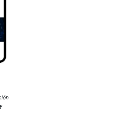
ción
y