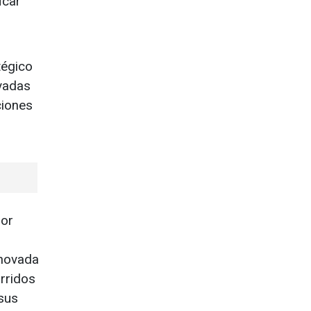
icar
tégico
vadas
ciones
lor
enovada
rridos
 sus