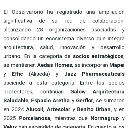
El Observatorio ha registrado una ampliación
significativa de su red de colaboración,
alcanzando 28 organizaciones asociadas y
consolidando un ecosistema diverso que integra
arquitectura, salud, innovación y desarrollo
urbano. En la categoría de
socios estratégicos
,
se mantienen
Aedas Homes
, se incorporan
Mapei
y
Effic
(Aliseda) y
Jazz Pharmaceuticals
asciende a esta categoría. Entre los socios
protectores, continúan
Galöw Arquitectura
Saludable
,
Espacio Aretha
y
Gerflor
, se sumaron
en 2024
Alucoil, Artesolar
y
Benito Urban,
y en
2025
Porcelanosa
, mientras que
Normagrup
y
Velux
han ascendido de categoría. En cuanto a los