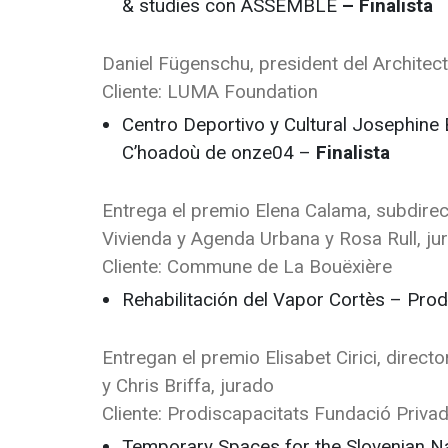
& studies con ASSEMBLE
– Finalista
Daniel Fügenschu, president del Architec
Cliente: LUMA Foundation
Centro Deportivo y Cultural Josephine
C’hoadoù de onze04 –
Finalista
Entrega el premio Elena Calama, subdirect
Vivienda y Agenda Urbana y Rosa Rull, ju
Cliente: Commune de La Bouëxière
Rehabilitación del Vapor Cortès – Pr
Entregan el premio Elisabet Cirici, direct
y Chris Briffa, jurado
Cliente: Prodiscapacitats Fundació Priv
Temporary Spaces for the Slovenian Nat