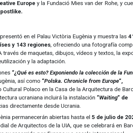
eative Europe
y la Fundació Mies van der Rohe, y cu
s
postlike.
 presentó en el Palau Victòria Eugènia y muestra las
4
íses y 143 regiones
, ofreciendo una fotografía comp
 través de maquetas, dibujos, vídeos y textos, la exp
utilización y la adaptación.
iones
“
¿Qué es esto? Exponiendo la colección de la Fu
Eugènia, así como
“
Polska. Chronicle from Europe
”,
 Cultural Polaco en la Casa de la Arquitectura de Bar
ctura ucraniana incluirá la instalación
“
Waiting
” de
cias directamente desde Ucrania.
gènia permanecerán abiertas hasta el
5 de julio de 2
dial de Arquitectos de la UIA, que se celebrará en Ba