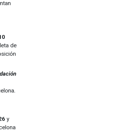
entan
10
leta de
osición
ndación
celona.
026
y
rcelona