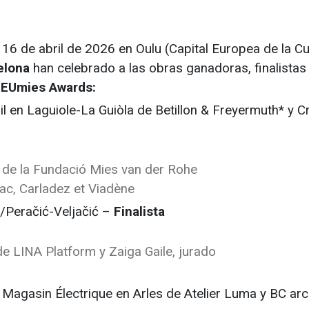
16 de abril de 2026 en Oulu (Capital Europea de la Cu
elona
han celebrado a las obras ganadoras, finalistas
s
EUmies Awards:
ail en Laguiole-La Guiòla de Betillon & Freyermuth* y C
 de la Fundació Mies van der Rohe
c, Carladez et Viadène
/Peračić-Veljačić –
Finalista
de LINA Platform y Zaiga Gaile, jurado
Magasin Électrique en Arles de Atelier Luma y BC arc