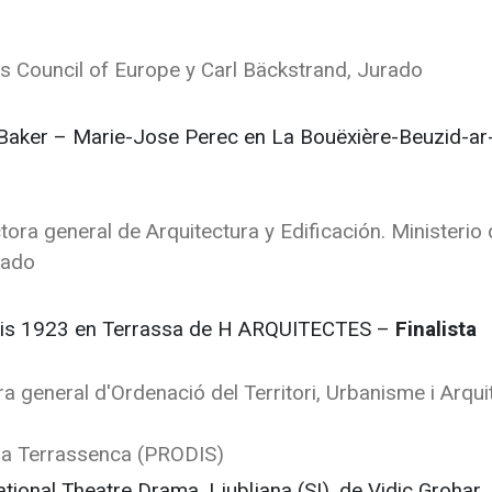
ts Council of Europe y Carl Bäckstrand, Jurado
 Baker – Marie-Jose Perec en La Bouëxière-Beuzid-ar
ora general de Arquitectura y Edificación. Ministerio
rado
odis 1923 en Terrassa de H ARQUITECTES –
Finalista
ora general d'Ordenació del Territori, Urbanisme i Arqui
ada Terrassenca (PRODIS)
ional Theatre Drama, Ljubljana (SI), de Vidic Grohar