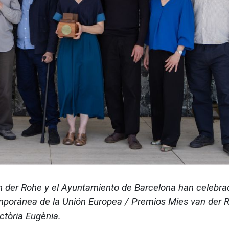
n der Rohe y el Ayuntamiento de Barcelona han celebra
mporánea de la Unión Europea / Premios Mies van der 
ctòria Eugènia.