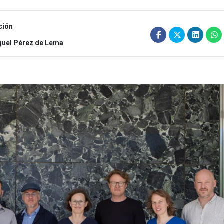
ción
guel Pérez de Lema