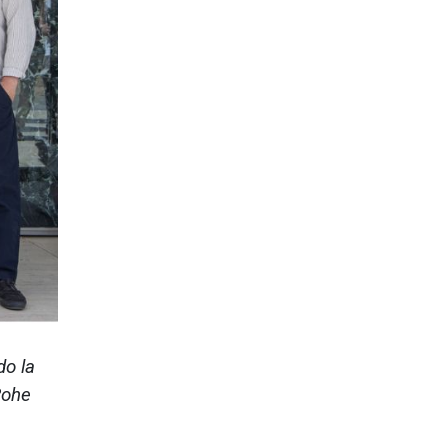
do la
Rohe