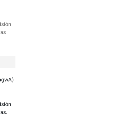
isión
gas
vagwA)
isión
as.