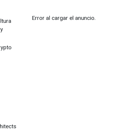
Error al cargar el anuncio.
ltura
 y
rypto
hitects