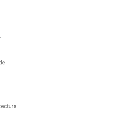
-
 de
tectura