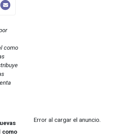
por
ial como
as
tribuye
as
uenta
Error al cargar el anuncio.
nuevas
al como