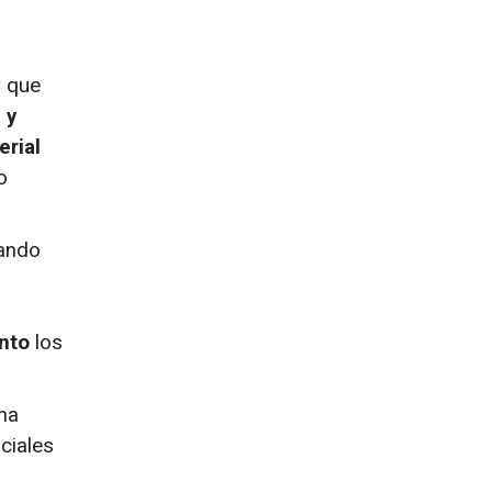
C que
 y
erial
o
nando
ento
los
na
ciales