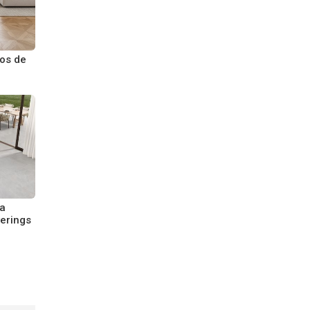
os de
ia
erings