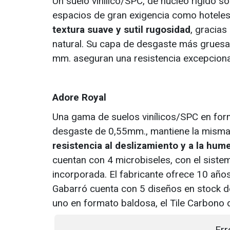
Un suelo vinílico/SPC, de núcleo rígido só
espacios de gran exigencia como hoteles,
textura suave y sutil rugosidad
, gracias
natural. Su capa de desgaste más gruesa
mm. aseguran una resistencia excepcional
Adore Royal
Una gama de suelos vinílicos/SPC en for
desgaste de 0,55mm., mantiene la misma 
resistencia al deslizamiento y a la hum
cuentan con 4 microbiseles, con el sistem
incorporada. El fabricante ofrece 10 año
Gabarró cuenta con 5 diseños en stock de 
uno en formato baldosa, el Tile Carbono
Err