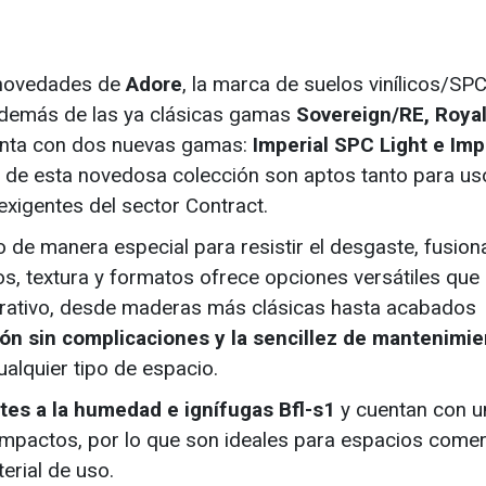
 novedades de
Adore
, la marca de suelos vinílicos/SP
 Además de las ya clásicas gamas
Sovereign/RE, Royal
enta con dos nuevas gamas:
Imperial SPC Light e Imp
 de esta novedosa colección son aptos tanto para us
xigentes del sector Contract.
o de manera especial para resistir el desgaste, fusio
ños, textura y formatos ofrece opciones versátiles que
orativo, desde maderas más clásicas hasta acabados
ión sin complicaciones y la sencillez de mantenimi
alquier tipo de espacio.
tes a la humedad e ignífugas Bfl-s1
y cuentan con u
 impactos, por lo que son ideales para espacios comer
erial de uso.