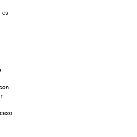
, es
a
 con
an
oceso