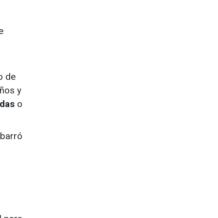
e
o de
ños y
idas
o
abarró