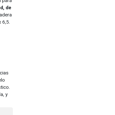
l para
ad, de
madera
 6,5.
cias
elo
tico.
a, y