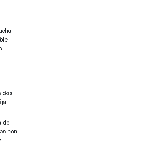
ducha
ble
o
n dos
ija
a de
tan con
y