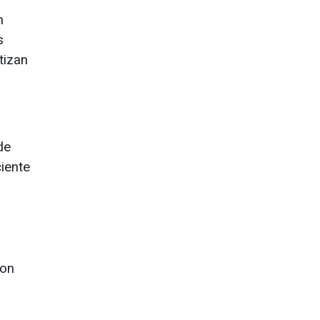
n
s
tizan
de
iente
con