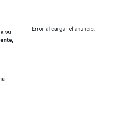
Error al cargar el anuncio.
za su
gente,
na
n