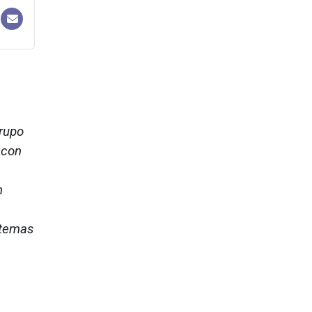
Grupo
 con
n
,
stemas