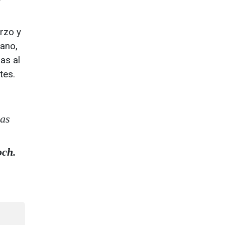
rzo y
mano,
as al
tes.
cas
och.