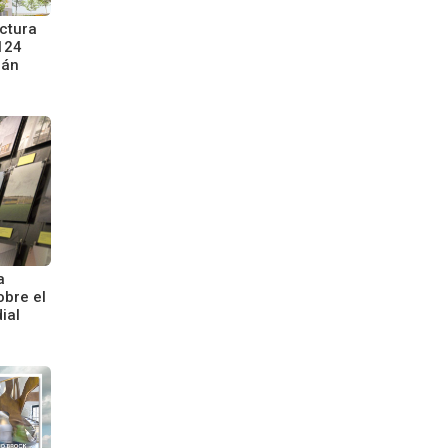
uctura
124
uán
a
obre el
ial