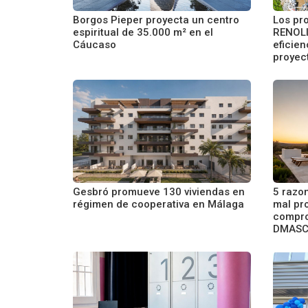
Borgos Pieper proyecta un centro
Los pr
espiritual de 35.000 m² en el
RENOLI
Cáucaso
eficien
proyec
Gesbró promueve 130 viviendas en
5 razo
régimen de cooperativa en Málaga
mal pr
compro
DMASC 