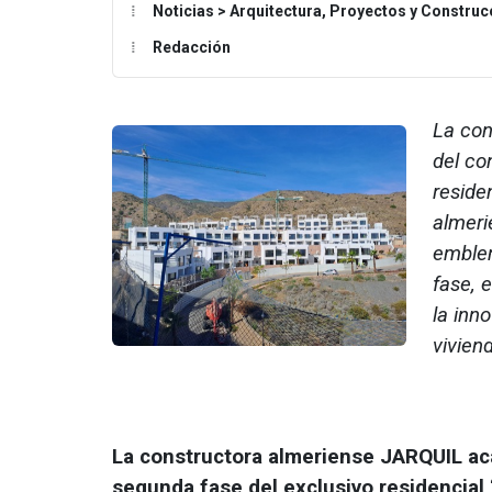
Noticias > Arquitectura, Proyectos y Construc
Redacción
La con
del co
reside
almeri
emblem
fase, 
la inn
vivien
La constructora almeriense JARQUIL acab
segunda fase del exclusivo residencial 