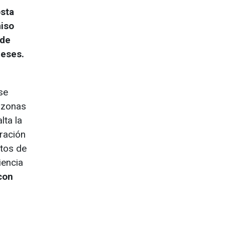
osta
miso
 de
meses.
se
 zonas
lta la
gración
ntos de
iencia
con