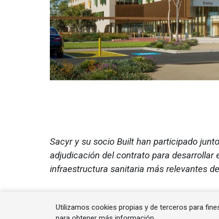
Sacyr y su socio Built han participado junt
adjudicación del contrato para desarrollar
infraestructura sanitaria más relevantes de
Utilizamos cookies propias y de terceros para fine
El proyecto, valorado por el Gobierno de 
para obtener más información.