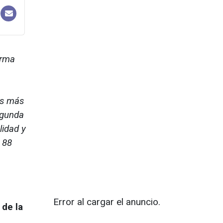
irma
os más
egunda
lidad y
 88
Error al cargar el anuncio.
 de la