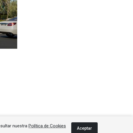
nsultar nuestra
Política de Cookies
Error al cargar el anuncio.
Aceptar
lianos