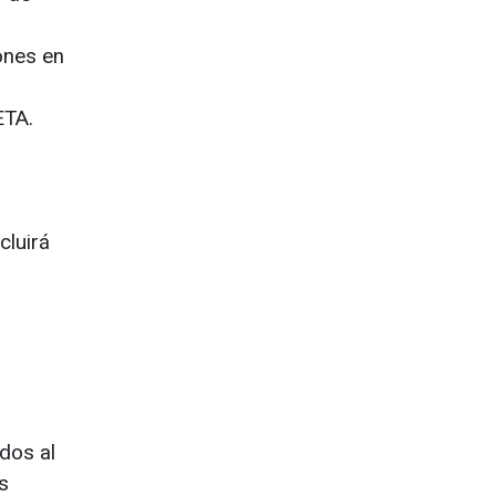
ones en
ETA.
cluirá
dos al
s