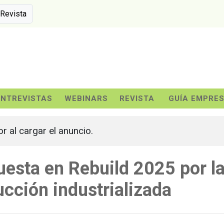
 Revista
ENTREVISTAS
WEBINARS
REVISTA
GUÍA EMPRE
or al cargar el anuncio.
uesta en Rebuild 2025 por l
cción industrializada