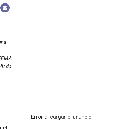
una
IFEMA
liada
Error al cargar el anuncio.
 el