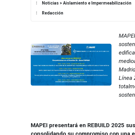
Noticias > Aislamiento e Impermeabilización
Redacción
MAPEI 
sosten
edific
medioa
Madrid
Línea 
totalm
sosten
MAPEI presentará en REBUILD 2025 sus 
consolidando su compromiso con una ed