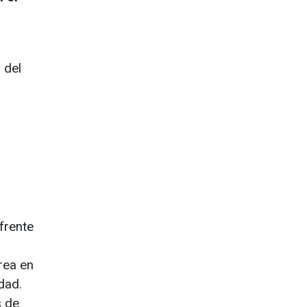
 del
frente
rea en
dad.
s de