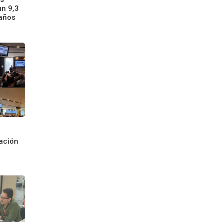
un 9,3
 años
:
ación