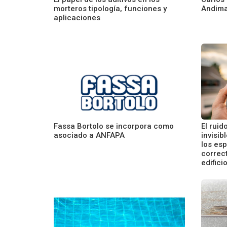
morteros tipología, funciones y
Andima
aplicaciones
Fassa Bortolo se incorpora como
El rui
asociado a ANFAPA
invisib
los esp
correct
edific