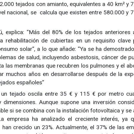
122.000 tejados con amianto, equivalentes a 40 km² y 
vel nacional, se calcula que existen entre 580.000 y 
, explica: “Más del 80% de los tejados anteriores
a rehabilitación de cubiertas en un requisito clave 
consumo solar”, a lo que añade: “Ya se ha demostrado
blemas de salud, incluyendo asbestosis, cáncer de p
cta las membranas que recubren los pulmones y el a
r muchos años en desarrollarse después de la exp
 tejados españoles”
 un tejado oscila entre 35 € y 115 € por metro cu
y dimensiones. Aunque supone una inversión consid
le si se combina con la instalación fotovoltaica y se
a empresa ha analizado el creciente interés, ya q
s han crecido un 23%. Actualmente, el 37% de las e