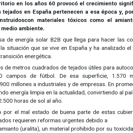
torio en los años 60 provocó el crecimiento signif
s tejados en España pertenecen a esa época y, po
onstruidoscon materiales tóxicos como el amiant
l medio ambiente.
esa de energía solar B2B que llega para hacer las c
la situación que se vive en España y ha analizado el
transición energética.
s de metros cuadrados de tejados útiles para auto
0 campos de fútbol. De esa superficie, 1.570 m
 900 millones a industriales y de empresas. En promed
do energía limpia en la actualidad, convirtiendo al pa
.500 horas de sol al año.
do por el mal estado de buena parte de estas cubier
ejados requieren reformas urgentes debido a
amianto (uralita), un material prohibido por su toxicid