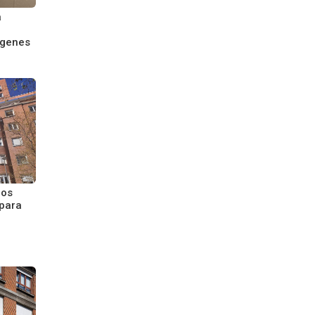
a
ágenes
los
 para