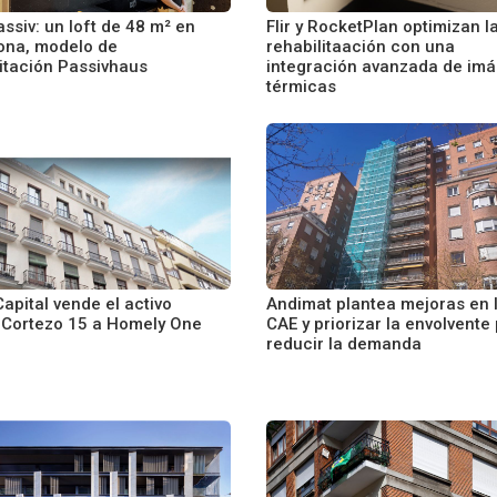
assiv: un loft de 48 m² en
Flir y RocketPlan optimizan l
ona, modelo de
rehabilitaación con una
litación Passivhaus
integración avanzada de im
térmicas
apital vende el activo
Andimat plantea mejoras en 
 Cortezo 15 a Homely One
CAE y priorizar la envolvente
reducir la demanda