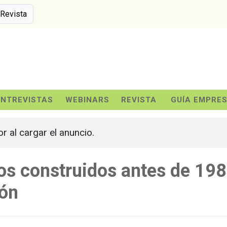
 Revista
ENTREVISTAS
WEBINARS
REVISTA
GUÍA EMPRE
or al cargar el anuncio.
os construidos antes de 19
ión