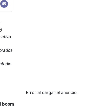
s
ó
cativo
iorados
studio
Error al cargar el anuncio.
El boom