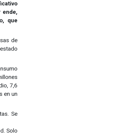
icativo
r ende,
o, que
osas de
 estado
consumo
illones
io, 7,6
ís en un
tas. Se
ad. Solo