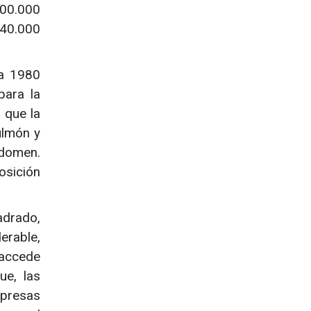
700.000
740.000
 a 1980
para la
 que la
ulmón y
bdomen.
osición
adrado,
erable,
 accede
ue, las
mpresas