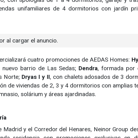
endas unifamiliares de 4 dormitorios con jardín pr
or al cargar el anuncio.
mercializará cuatro promociones de AEDAS Homes:
Hy
el nuevo barrio de Las Sedas;
Dendra
, formada por 
s Norte;
Dryas I y II
, con chalets adosados de 3 dorm
ón de viviendas de 2, 3 y 4 dormitorios con amplias t
mnasio, solárium y áreas ajardinadas.
ría
 Madrid y el Corredor del Henares, Neinor Group de
a residencia con promociones exclusivas en dis