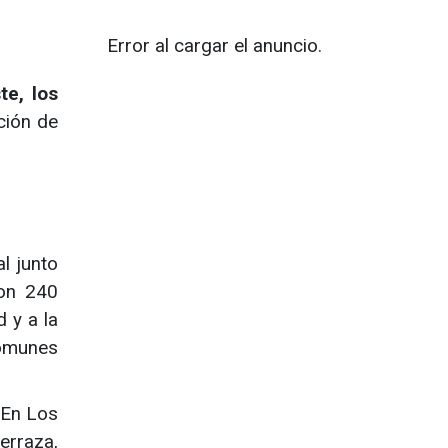
Error al cargar el anuncio.
te, los
ción de
al junto
con 240
 y a la
comunes
 En Los
erraza,