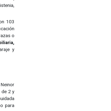
stenia,
con 103
icación
razas o
liaria,
araje y
 Neinor
 de 2 y
cuidada
io para