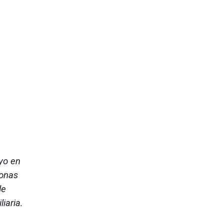
yo en
zonas
de
iaria.