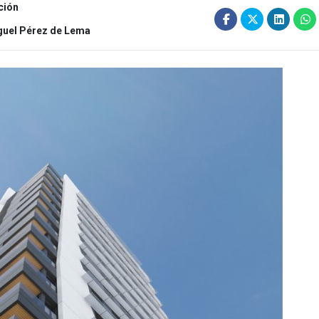
ción
guel Pérez de Lema