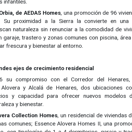
 infantiles.
Orbia, de AEDAS Homes
, una promoción de 96 vivie
a. Su proximidad a la Sierra la convierte en una
scan naturaleza sin renunciar a la comodidad de vivi
 garaje, trastero y zonas comunes con piscina, área i
ar frescura y bienestar al entorno.
ndes ejes de crecimiento residencial
6 su compromiso con el Corredor del Henares,
n Alovera y Alcalá de Henares, dos ubicaciones c
icios y capacidad para ofrecer nuevos modelos 
raleza y bienestar.
vera Collection Homes
, un residencial de viviendas 
onas comunes; Essence Alovera Homes II, una promo
, con tipologías de 1 a 4 dormitorios, garaje y tras