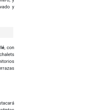
ivado y
lé
, con
chalets
itorios
errazas
stacará
tintas