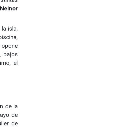
 Neinor
la isla,
iscina,
propone
, bajos
imo, el
n de la
mayo de
iler de