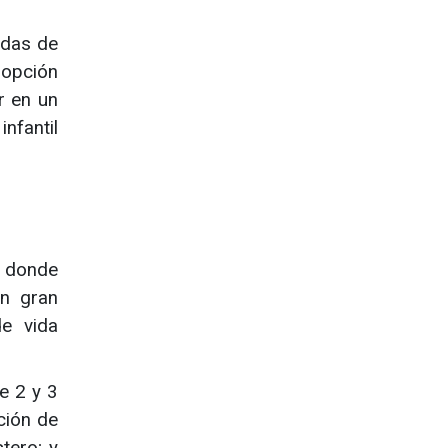
ndas de
 opción
r en un
nfantil
 donde
on gran
de vida
de 2 y 3
ción de
tero; y