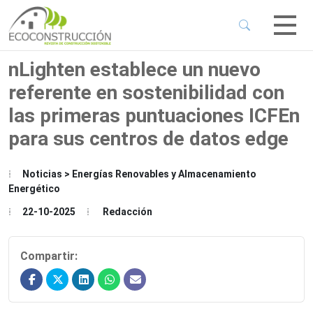
 Sub-Menu
 Sub-Menu
nLighten establece un nuevo
referente en sostenibilidad con
 Sub-Menu
las primeras puntuaciones ICFEn
para sus centros de datos edge
 Sub-Menu
Noticias > Energías Renovables y Almacenamiento
Energético
22-10-2025
Redacción
Compartir: