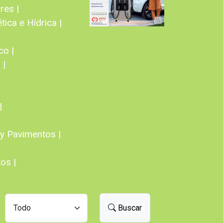
res |
tica e Hídrica |
co |
 |
|
y Pavimentos |
os |
Buscar