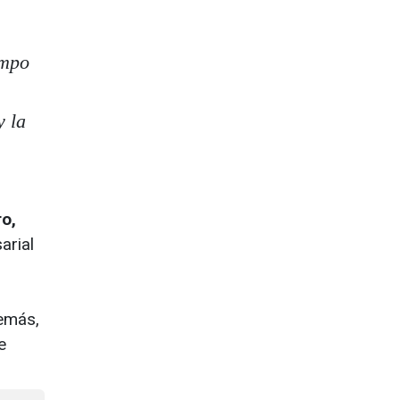
empo
y la
o,
arial
demás,
e