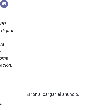
ERP
digital
ara
y
 toma
ación,
Error al cargar el anuncio.
ta