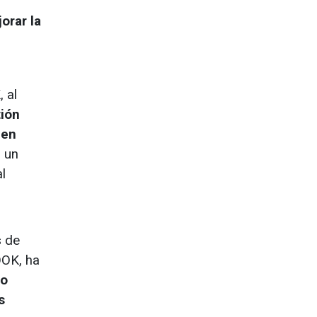
orar la
 al
tión
 en
o un
l
s de
OOK, ha
do
s