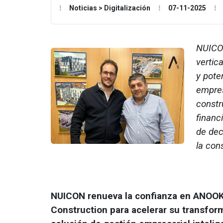
Noticias > Digitalización
07-11-2025
NUICO
vertic
y pote
empres
constr
financ
de dec
la con
NUICON renueva la confianza en ANOOK
Construction para acelerar su transform