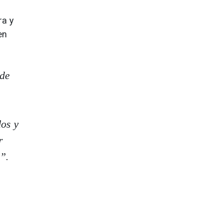
ra y
en
 de
dos y
r
”.
,