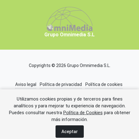
Grupo Omnimedia S.L
Copyrights © 2026 Grupo Omnimedia S.L.
Aviso legal
Política de privacidad
Política de cookies
Información adicional
Miembros de CEDRO
Utilizamos cookies propias y de terceros para fines
analíticos y para mejorar tu experiencia de navegación.
Puedes consultar nuestra
Política de Cookies
para obtener
Error al cargar el anuncio.
más información.
Aceptar