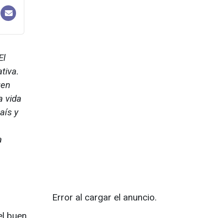
El
tiva.
uen
a vida
aís y
a
Error al cargar el anuncio.
el buen