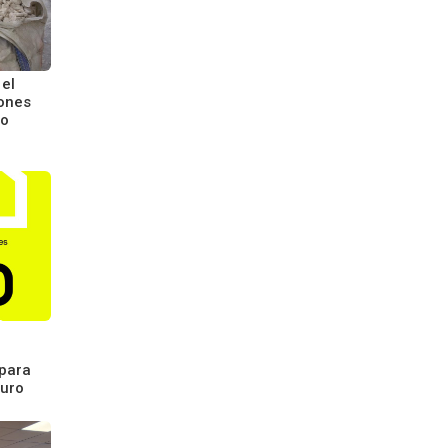
el
lones
no
 para
turo