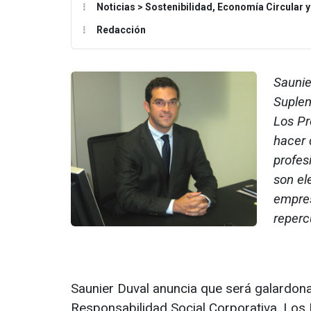
Noticias > Sostenibilidad, Economía Circular 
Redacción
Saunie
Suplem
Los Pr
hacer 
profesi
son el
empres
reperc
Saunier Duval anuncia que será galardona
Responsabilidad Social Corporativa. Los