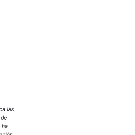
ca las
 de
” ha
mación