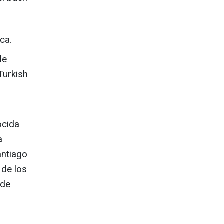
ca.
de
Turkish
cida
a
antiago
 de los
 de