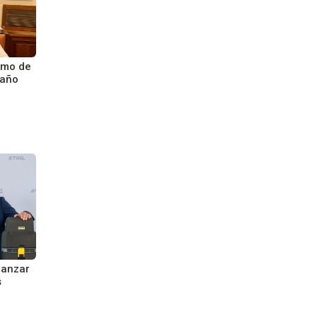
umo de
 año
lanzar
s