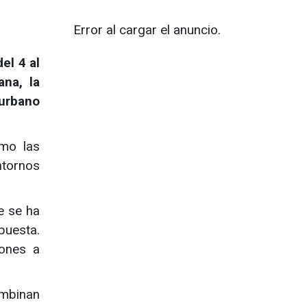
Error al cargar el anuncio.
el 4 al
na, la
 urbano
ómo las
ntornos
e se ha
puesta.
iones a
ombinan