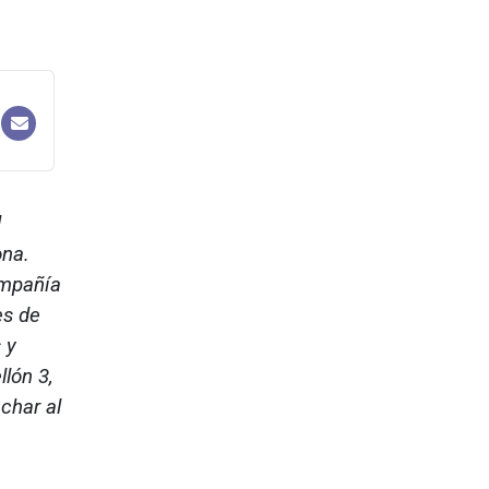
d
ona.
ompañía
es de
 y
lón 3,
char al