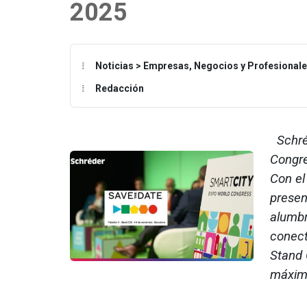
2025
Noticias > Empresas, Negocios y Profesional
Redacción
Schréd
Congre
Con el
presen
alumbr
conect
Stand 
máximo