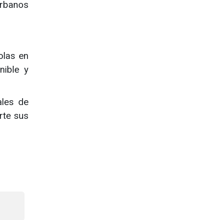
urbanos
olas en
nible y
ales de
rte sus