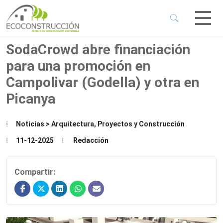
 Sub-Menu
 Sub-Menu
SodaCrowd abre financiación
para una promoción en
 Sub-Menu
Campolivar (Godella) y otra en
Picanya
 Sub-Menu
Noticias > Arquitectura, Proyectos y Construcción
11-12-2025
Redacción
Compartir: