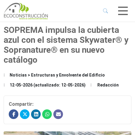
 Sub-Menu
 Sub-Menu
SOPREMA impulsa la cubierta
azul con el sistema Skywater® y
 Sub-Menu
Sopranature® en su nuevo
catálogo
 Sub-Menu
Noticias > Estructuras y Envolvente del Edificio
12-05-2026 (actualizado: 12-05-2026)
Redacción
Compartir: