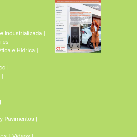
 Industrializada |
res |
tica e Hídrica |
co |
 |
|
y Pavimentos |
os |
Vídeos |